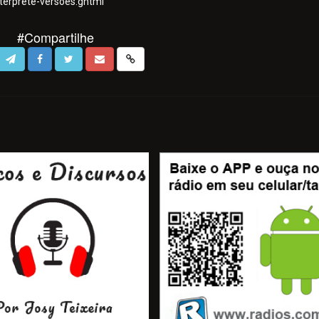
terprete-versoes.ghtml
#Compartilhe