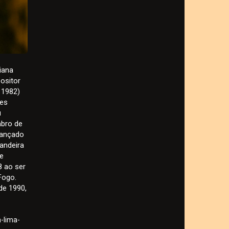
iana
ositor
 1982)
ões
u
mbro de
lançado
Bandeira
 e
8 ao ser
Fogo.
de 1990,
-lima-