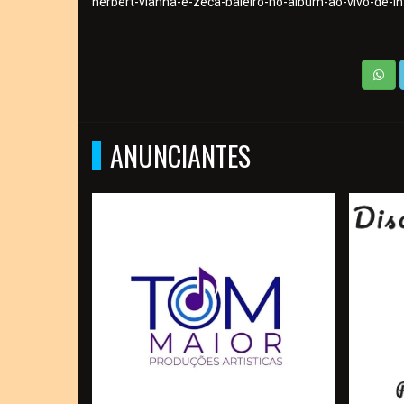
herbert-vianna-e-zeca-baleiro-no-album-ao-vivo-de-in
ANUNCIANTES