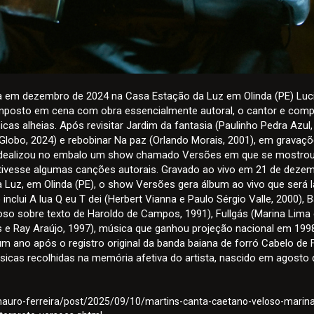
ita em dezembro de 2024 na Casa Estação da Luz em Olinda (PE) Luc
imposto em cena com obra essencialmente autoral, o cantor e comp
as alheias. Após revisitar Jardim da fantasia (Paulinho Pedra Azul,
(Globo, 2024) e rebobinar Na paz (Orlando Morais, 2001), em gravaç
 idealizou no embalo um show chamado Versões em que se mostro
tivesse algumas canções autorais. Gravado ao vivo em 21 de deze
 Luz, em Olinda (PE), o show Versões gera álbum ao vivo que será 
 inclui A lua Q eu T dei (Herbert Vianna e Paulo Sérgio Valle, 2000), 
loso sobre texto de Haroldo de Campos, 1991), Fullgás (Marina Lima
 e Ray Araújo, 1997), música que ganhou projeção nacional em 199
m ano após o registro original da banda baiana de forró Cabelo de 
cas recolhidas na memória afetiva do artista, nascido em agosto 
mauro-ferreira/post/2025/09/10/martins-canta-caetano-veloso-marina