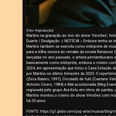
(Foto: Reprodução)
Martins na gravação ao vivo do show 'Versões', fe
Duarte / Divulgação ♫ NOTÍCIA ♪ Embora tenha se 
Martins também se exercita como intérprete de músic
para a trilha sonora do remake da novela Renascer 
lançadas no ano passado, o artista pernambucano
basicamente como intérprete, embora o roteiro con
2024, em apresentação que lotou a Casa Estação da
por Martins no último trimestre de 2025. O repertório
(Zeca Baleiro, 1997), Circuladô de fulô (Caetano Ve
Antonio Cicero, 1984) e Mal acostumada (Meg Evans
regravada pelo grupo Ara Ketu em ritmo de samba, u
Martins montou o roteiro do show Versões com músi
há 35 anos.
FONTE:
https://g1.globo.com/pop-arte/musica/blog/